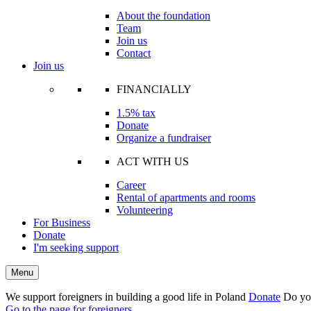
About the foundation
Team
Join us
Contact
Join us
FINANCIALLY
1.5% tax
Donate
Organize a fundraiser
ACT WITH US
Career
Rental of apartments and rooms
Volunteering
For Business
Donate
I'm seeking support
Menu
We support foreigners in building a good life in Poland
Donate
Do yo
Go to the page for foreigners