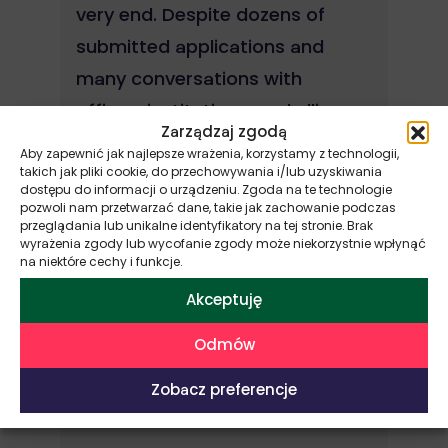
F
very end. Despite dozens of
A
submitted applications and
many conversations with
offices, institutions, and allies,
Zarządzaj zgodą
we were unable to secure stable
Aby zapewnić jak najlepsze wrażenia, korzystamy z technologii,
Re
funding.
takich jak pliki cookie, do przechowywania i/lub uzyskiwania
dostępu do informacji o urządzeniu. Zgoda na te technologie
pozwoli nam przetwarzać dane, takie jak zachowanie podczas
przeglądania lub unikalne identyfikatory na tej stronie. Brak
Read more »
wyrażenia zgody lub wycofanie zgody może niekorzystnie wpłynąć
na niektóre cechy i funkcje.
Akceptuję
Odmów
Zobacz preferencje