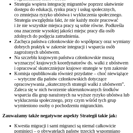
Strategia wspiera integrację migrantów poprzez ułatwienie
dostępu do edukacji, rynku pracy i usług społecznych,
co zmniejsza ryzyko ubóstwa i wykluczenia społecznego.
Strategia uwzględnia fakt, że nie każdy może pracować
i że nie wszystkie miejsca pracy są sobie równe. Podkreśla
ona znaczenie wysokiej jakości miejsc pracy dla osób
zdolnych do podjęcia zatrudnienia.
Zachęca państwa członkowskie do współpracy oraz wymiany
dobrych praktyk w zakresie integracji i wsparcia osób
zagrożonych ubóstwem.
Na szczeblu krajowym państwa członkowskie muszą
wyznaczyć krajowych koordynatorów ds. walki z ubóstwem
i opracować skuteczniejsze krajowe strategie w tym zakresie
Komisja opublikowała również przydatne – choć niewiążące
– wytyczne dla państw członkowskich dotyczące
opracowywania „skutecznych strategii walki z ubóstwem”.
Zaleca się w nich tworzenie ukierunkowanych środków
wsparcia dla grup narażonych na wyższe ryzyko ubóstwa lub
wykluczenia społecznego, przy czym wśród tych grup
wymieniono osoby o pochodzeniu migranckim.
Zauważamy także negatywne aspekty Strategii takie jak:
Kwestia migracji i sami migranci są niemal całkowicie
pominięci – o obywatelach państw trzecich wspomniano