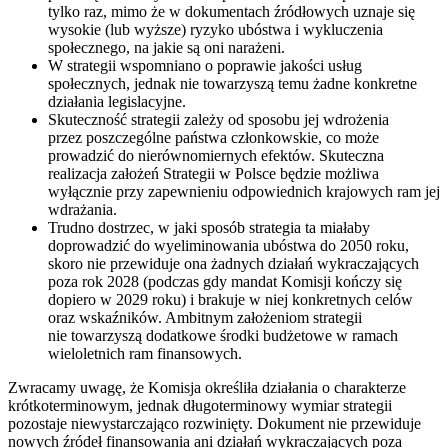
tylko raz, mimo że w dokumentach źródłowych uznaje się
wysokie (lub wyższe) ryzyko ubóstwa i wykluczenia
społecznego, na jakie są oni narażeni.
W strategii wspomniano o poprawie jakości usług
społecznych, jednak nie towarzyszą temu żadne konkretne
działania legislacyjne.
Skuteczność strategii zależy od sposobu jej wdrożenia
przez poszczególne państwa członkowskie, co może
prowadzić do nierównomiernych efektów. Skuteczna
realizacja założeń Strategii w Polsce będzie możliwa
wyłącznie przy zapewnieniu odpowiednich krajowych ram jej
wdrażania.
Trudno dostrzec, w jaki sposób strategia ta miałaby
doprowadzić do wyeliminowania ubóstwa do 2050 roku,
skoro nie przewiduje ona żadnych działań wykraczających
poza rok 2028 (podczas gdy mandat Komisji kończy się
dopiero w 2029 roku) i brakuje w niej konkretnych celów
oraz wskaźników. Ambitnym założeniom strategii
nie towarzyszą dodatkowe środki budżetowe w ramach
wieloletnich ram finansowych.
Zwracamy uwagę, że Komisja określiła działania o charakterze
krótkoterminowym, jednak
długoterminowy wymiar strategii
pozostaje niewystarczająco rozwinięty. Dokument nie przewiduje
nowych źródeł finansowania ani działań wykraczających poza