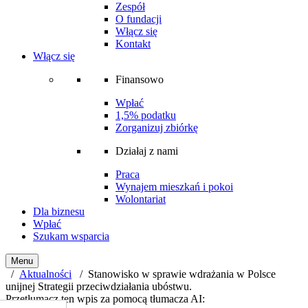
Zespół
O fundacji
Włącz się
Kontakt
Włącz się
Finansowo
Wpłać
1,5% podatku
Zorganizuj zbiórkę
Działaj z nami
Praca
Wynajem mieszkań i pokoi
Wolontariat
Dla biznesu
Wpłać
Szukam wsparcia
Menu
/
Aktualności
/ Stanowisko w sprawie wdrażania w Polsce
unijnej Strategii przeciwdziałania ubóstwu.
Przetłumacz ten wpis za pomocą tłumacza AI: