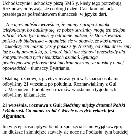
Uchodźczynie i uchodźcy piszą SMS-y, kiedy tego potrzebują.
Rozmowy odbywają się co drugi dzień. Cała komunikacja
przebiega za pośrednictwem tłumaczek, w języku dari.
– Nie ujawnialiśmy wcześniej, że mamy z grupą kontakt
telefoniczny, bo baliśmy się, że polscy strażnicy mogą ten telefon
zabrać. Poza tym mieliśmy odrobinę nadziei, że któraś władza –
polska lub białoruska – opamięta się w obawie, że ktoś umrze,
i zakończy ten makabryczny pokaz siły. Niestety, od kilku dni wiemy
już z całą pewnością, że śmierć ludzi nie stanowi przeszkody dla
kontynuowania tych nieludzkich działań. Sytuacja
przetrzymywanych osób jest tak dramatyczna, że musimy o niej
opowiedzieć –
tłumaczy Bystrianin.
Ostatnią rozmowę z przetrzymywanymi w Usnarzu osobami
odbyliśmy 21 września po południu. Rozmawialiśmy z Gul
i z Masoudem. Podobnych rozmów w ostatnich tygodniach
odbyliśmy kilkanaście.
21 września, rozmowa z Gul:
Siedzimy między drutami Polski
i Białorusi. Co mamy zrobić? Wiecie w czyich rękach jest
Afganistan.
Im więcej czasu upływało od rozpoczęcia stanu wyjątkowego,
im dłuższe i zimniejsze stawały się noce na Podlasiu, tym bardziej