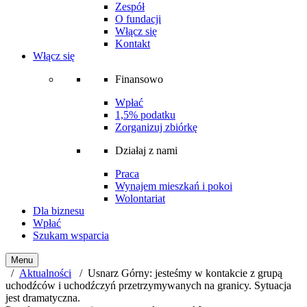
Zespół
O fundacji
Włącz się
Kontakt
Włącz się
Finansowo
Wpłać
1,5% podatku
Zorganizuj zbiórkę
Działaj z nami
Praca
Wynajem mieszkań i pokoi
Wolontariat
Dla biznesu
Wpłać
Szukam wsparcia
Menu
/
Aktualności
/ Usnarz Górny: jesteśmy w kontakcie z grupą
uchodźców i uchodźczyń przetrzymywanych na granicy. Sytuacja
jest dramatyczna.