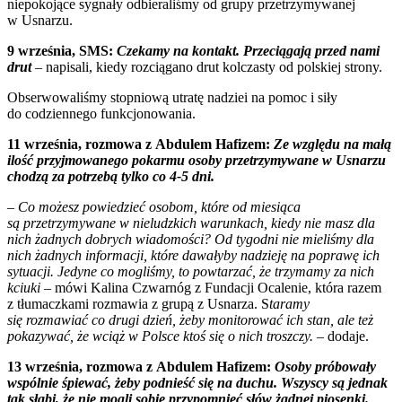
niepokojące sygnały odbieraliśmy od grupy przetrzymywanej
w Usnarzu.
9 września, SMS:
Czekamy na kontakt. Przeciągają przed nami
drut
–
napisali, kiedy rozciągano drut kolczasty od polskiej strony.
Obserwowaliśmy stopniową utratę nadziei na pomoc i siły
do codziennego funkcjonowania.
11 września, rozmowa z Abdulem Hafizem:
Ze względu na małą
ilość przyjmowanego pokarmu osoby przetrzymywane w Usnarzu
chodzą za potrzebą tylko co 4-5 dni.
–
Co możesz powiedzieć osobom, które od miesiąca
są przetrzymywane w nieludzkich warunkach, kiedy nie masz dla
nich żadnych dobrych wiadomości? Od tygodni nie mieliśmy dla
nich żadnych informacji, które dawałyby nadzieję na poprawę ich
sytuacji. Jedyne co mogliśmy, to powtarzać, że trzymamy za nich
kciuki
– mówi Kalina Czwarnóg z Fundacji Ocalenie, która razem
z tłumaczkami rozmawia z grupą z Usnarza. S
taramy
się rozmawiać co drugi dzień, żeby monitorować ich stan, ale też
pokazywać, że wciąż w Polsce ktoś się o nich troszczy. –
dodaje.
13 września, rozmowa z Abdulem Hafizem:
Osoby próbowały
wspólnie śpiewać, żeby podnieść się na duchu. Wszyscy są jednak
tak słabi, że nie mogli sobie przypomnieć słów żadnej piosenki.