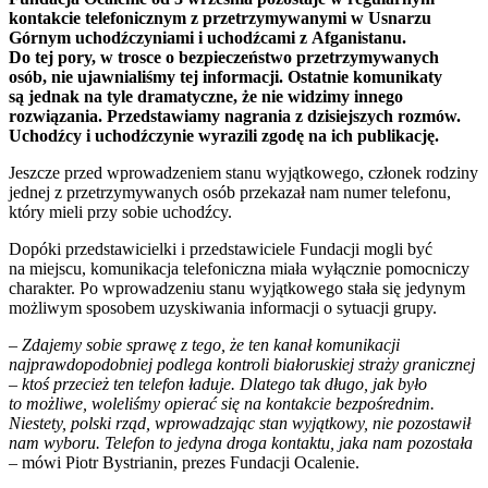
kontakcie telefonicznym z przetrzymywanymi w Usnarzu
Górnym uchodźczyniami i uchodźcami z Afganistanu.
Do tej pory, w trosce o bezpieczeństwo przetrzymywanych
osób, nie ujawnialiśmy tej informacji. Ostatnie komunikaty
są jednak na tyle dramatyczne, że nie widzimy innego
rozwiązania. Przedstawiamy nagrania z dzisiejszych rozmów.
Uchodźcy i uchodźczynie wyrazili zgodę na ich publikację.
Jeszcze przed wprowadzeniem stanu wyjątkowego, członek rodziny
jednej z przetrzymywanych osób przekazał nam numer telefonu,
który mieli przy sobie uchodźcy.
Dopóki przedstawicielki i przedstawiciele Fundacji mogli być
na miejscu, komunikacja telefoniczna miała wyłącznie pomocniczy
charakter. Po wprowadzeniu stanu wyjątkowego stała się jedynym
możliwym sposobem uzyskiwania informacji o sytuacji grupy.
– Zdajemy sobie sprawę z tego, że ten kanał komunikacji
najprawdopodobniej podlega kontroli białoruskiej straży granicznej
– ktoś przecież ten telefon ładuje. Dlatego tak długo, jak było
to możliwe, woleliśmy opierać się na kontakcie bezpośrednim.
Niestety, polski rząd, wprowadzając stan wyjątkowy, nie pozostawił
nam wyboru. Telefon to jedyna droga kontaktu, jaka nam pozostała
– mówi Piotr Bystrianin, prezes Fundacji Ocalenie.