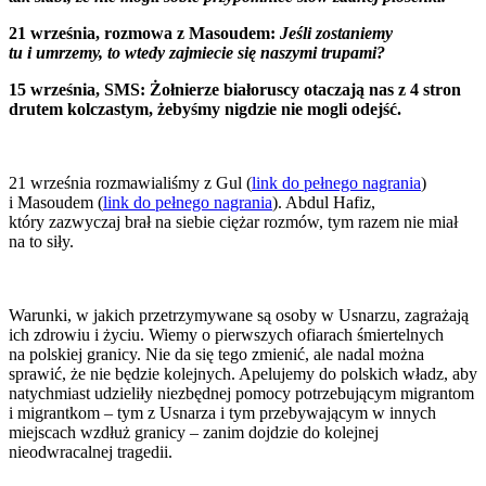
21 września, rozmowa z Masoudem:
Jeśli zostaniemy
tu i umrzemy, to wtedy zajmiecie się naszymi trupami?
15 września, SMS: Żołnierze białoruscy otaczają nas z 4 stron
drutem kolczastym, żebyśmy nigdzie nie mogli odejść.
21 września rozmawialiśmy z Gul (
link do pełnego nagrania
)
i Masoudem (
link do pełnego nagrania
). Abdul Hafiz,
który zazwyczaj brał na siebie ciężar rozmów, tym razem nie miał
na to siły.
Warunki, w jakich przetrzymywane są osoby w Usnarzu, zagrażają
ich zdrowiu i życiu. Wiemy o pierwszych ofiarach śmiertelnych
na polskiej granicy. Nie da się tego zmienić, ale nadal można
sprawić, że nie będzie kolejnych. Apelujemy do polskich władz, aby
natychmiast udzieliły niezbędnej pomocy potrzebującym migrantom
i migrantkom – tym z Usnarza i tym przebywającym w innych
miejscach wzdłuż granicy – zanim dojdzie do kolejnej
nieodwracalnej tragedii.