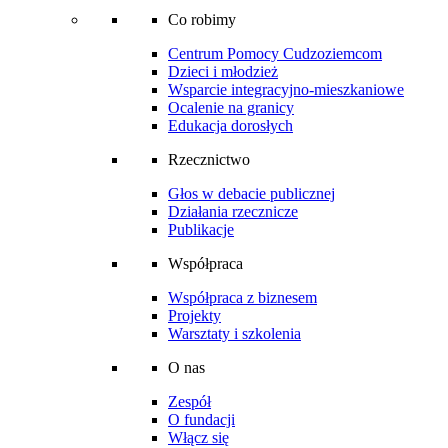
Co robimy
Centrum Pomocy Cudzoziemcom
Dzieci i młodzież
Wsparcie integracyjno-mieszkaniowe
Ocalenie na granicy
Edukacja dorosłych
Rzecznictwo
Głos w debacie publicznej
Działania rzecznicze
Publikacje
Współpraca
Współpraca z biznesem
Projekty
Warsztaty i szkolenia
O nas
Zespół
O fundacji
Włącz się