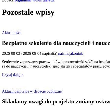
Zobacz
regulamin wolontariatu.
Pozostałe wpisy
Aktualności
Bezpłatne szkolenia dla nauczycieli i nau
2026-08-03
/
2026-08-04
napisał(a)
natalia.jakoniuk
Serdecznie zapraszamy pracowników i pracowniczki szkół na bezpłat
są do nauczycieli, nauczycielek, specjalistek i specjalistów prac
Czytaj dalej »
Aktualności
Głos w debacie publicznej
Składamy uwagi do projektu zmiany usta