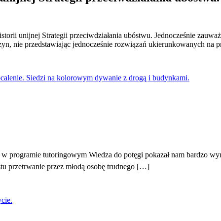
storii unijnej Strategii przeciwdziałania ubóstwu. Jednocześnie zau
zyn, nie przedstawiając jednocześnie rozwiązań ukierunkowanych na p
 w programie tutoringowym Wiedza do potęgi pokazał nam bardzo wyra
tu przetrwanie przez młodą osobę trudnego […]