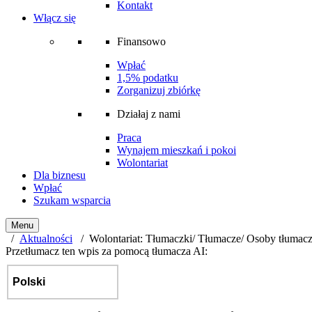
Kontakt
Włącz się
Finansowo
Wpłać
1,5% podatku
Zorganizuj zbiórkę
Działaj z nami
Praca
Wynajem mieszkań i pokoi
Wolontariat
Dla biznesu
Wpłać
Szukam wsparcia
Menu
/
Aktualności
/ Wolontariat: Tłumaczki/ Tłumacze/ Osoby tłumac
Przetłumacz ten wpis za pomocą tłumacza AI: